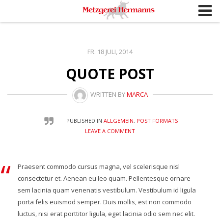
S
k
i
p
FR. 18 JULI, 2014
t
QUOTE POST
o
c
WRITTEN BY
MARCA
o
n
t
PUBLISHED IN
ALLGEMEIN
,
POST FORMATS
LEAVE A COMMENT
e
n
t
Praesent commodo cursus magna, vel scelerisque nisl
consectetur et. Aenean eu leo quam. Pellentesque ornare
sem lacinia quam venenatis vestibulum. Vestibulum id ligula
porta felis euismod semper. Duis mollis, est non commodo
luctus, nisi erat porttitor ligula, eget lacinia odio sem nec elit.